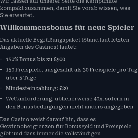
Wir fassen auf unserer Seite die Kernpunkte
kompakt zusammen, damit Sie vorab wissen, was
Sie erwartet.
Willkommensbonus für neue Spieler
Das aktuelle Begrüßungspaket (Stand laut letzten
Angaben des Casinos) lautet:
150% Bonus bis zu £900
150 Freispiele, ausgezahlt als 30 Freispiele pro Tag
über 5 Tage
Mindest­einzahlung: £20
Wettanforderung: üblicherweise 40x, sofern in
den Bonusbedingungen nicht anders angegeben
Das Casino weist darauf hin, dass es
Gewinnobergrenzen für Bonusgeld und Freispiele
gibt und dass immer die vollständigen