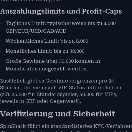
Auszahlungslimits und Profit-Caps
Tägliches Limit: typischerweise bis zu 4.000
GBP/EUR/USD/CAD/AUD
Wöchentliches Limit: bis zu 8.000
Monatliches Limit: bis zu 30.000
Große Gewinne über 30.000 können in
Monatsraten ausgezahlt werden.
Zusätzlich gibt es Gewinnobergrenzen pro 24
Stunden, die sich nach VIP-Status unterscheiden
(z.B. 25.000 für Standardspieler, 50.000 für VIPs,
jeweils in GBP oder Gegenwert).
Verifizierung und Sicherheit
SpinShark führt ein standardisiertes KYC-Verfahren