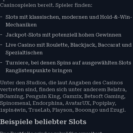
Casinospielen bereit. Spieler finden:
Slots mit klassischen, modernen und Hold-&-Win-
Mechaniken
Jackpot-Slots mit potenziell hohen Gewinnen
Live Casino mit Roulette, Blackjack, Baccarat und
Spezialtischen
Turniere, bei denen Spins auf ausgewählten Slots
Ranglistenpunkte bringen
Unter den Studios, die laut Angaben des Casinos
vertreten sind, finden sich unter anderem Belatra,
BGaming, Penguin King, Gamzix, Betsoft Gaming,
Spinomenal, Endorphina, AvatarUX, Popiplay,
1spin4win, TrueLab, Playson, Booongo und Ezugi.
Beispiele beliebter Slots