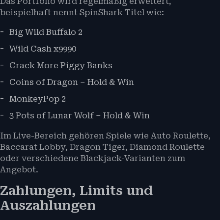
Das Portfolio wird regelmäßig erweitert,
beispielhaft nennt SpinShark Titel wie:
Big Wild Buffalo 2
Wild Cash x9990
Crack More Piggy Banks
Coins of Dragon – Hold & Win
MonkeyPop 2
3 Pots of Lunar Wolf – Hold & Win
Im Live-Bereich gehören Spiele wie Auto Roulette,
Baccarat Lobby, Dragon Tiger, Diamond Roulette
oder verschiedene Blackjack-Varianten zum
Angebot.
Zahlungen, Limits und
Auszahlungen